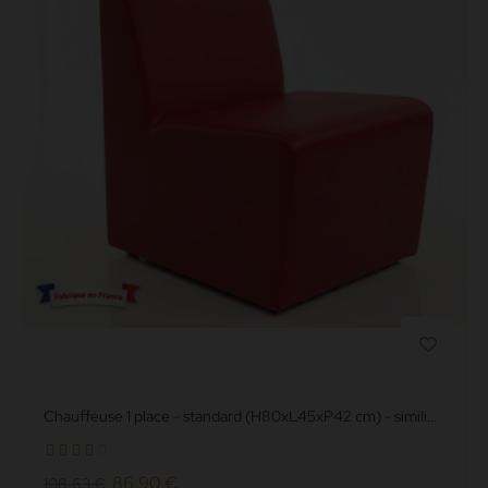
Chauffeuse 1 place - standard (H80xL45xP42 cm) - simili
cuir grainé...
86,90 €
108,63 €