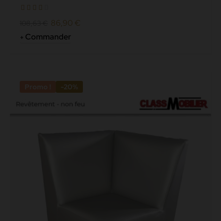
cuir grainé...
86,90 €
108,63 €
Commander
Promo !
-20%