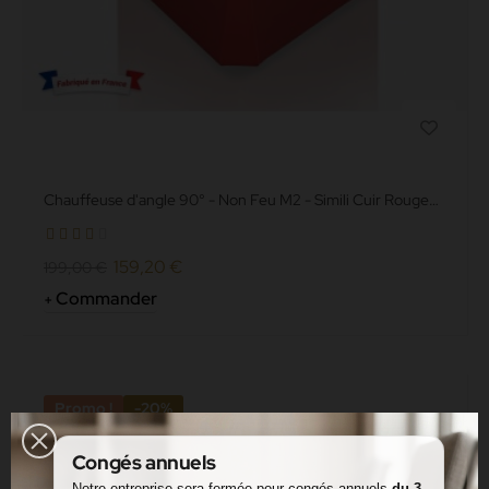
Chauffeuse d'angle 90° - Non Feu M2 - Simili Cuir Rouge
Grainé
159,20 €
199,00 €
Commander
Promo !
-20%
Congés annuels
Notre entreprise sera fermée pour congés annuels
du 3