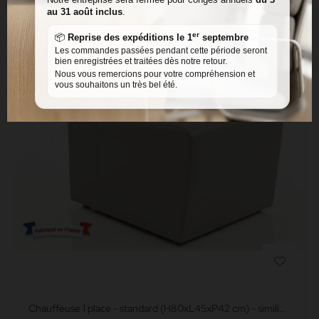
au 31 août inclus
.
er
📦
Reprise des expéditions le 1
septembre
Les commandes passées pendant cette période seront
bien enregistrées et traitées dès notre retour.
Nous vous remercions pour votre compréhension et
vous souhaitons un très bel été.
Chauffeuse 1 place - standard (H80xL45xP42 cm) - simili