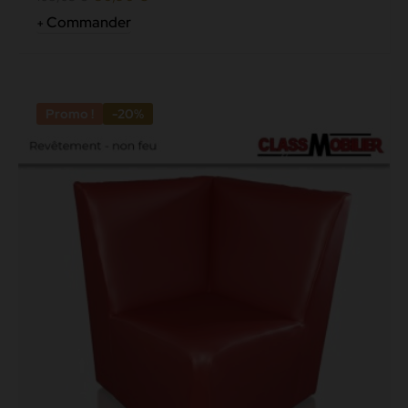
Commander
Promo !
-20%