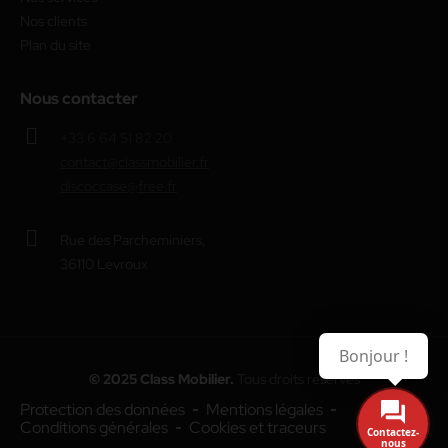
Nos clients
Plan du site
Nous contacter
+33 6 64 51 82 20
contact@classmobilier.fr
discoccase@free.fr
Rue des Parcheminiers,
36110 Levroux
Bonjour !
© 2025 Class Mobilier.
Tous droits réservés
Protection des données
Mentions légales
Conditions générales
Cookies et traceurs
Contactez-
nous