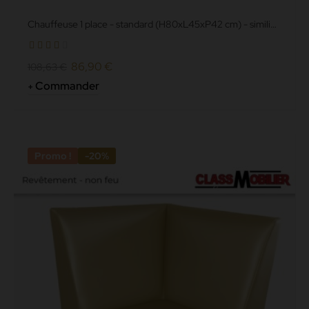
Chauffeuse 1 place - standard (H80xL45xP42 cm) - simili
cuir grainé...
86,90 €
108,63 €
Commander
Promo !
-20%