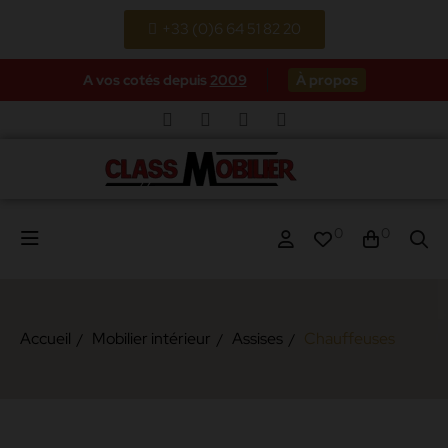
+33 (0)6 64 51 82 20
A vos cotés depuis
2009
À propos
0
0
Accueil
Mobilier intérieur
Assises
Chauffeuses