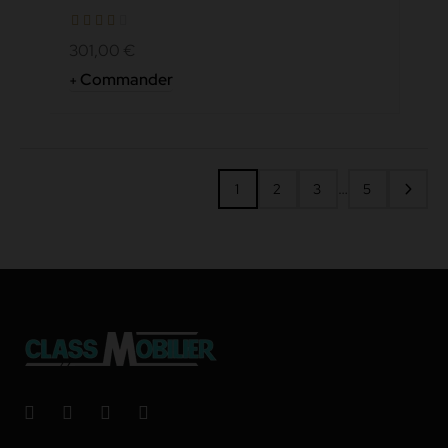
301,00 €
Commander
…
1
2
3
5