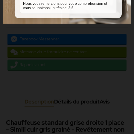
Accueil
Mobilier intérieur
Mobilier discothèque
Assises
Chauffeuses
Nous vous remercions pour votre compréhension et
Chauffeuses et angles
vous souhaitons un très bel été.
Partager
Facebook Messenger
Message via le formulaire de contact
Rappelez-moi
Description
Détails du produit
Avis
Chauffeuse standard grise droite 1 place
- Simili cuir gris grainé - Revêtement non