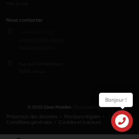
Plan du site
Nous contacter
+33 6 64 51 82 20
contact@classmobilier.fr
discoccase@free.fr
Rue des Parcheminiers,
36110 Levroux
Bonjour !
© 2025 Class Mobilier.
Tous droits réservés
Protection des données
Mentions légales
Conditions générales
Cookies et traceurs