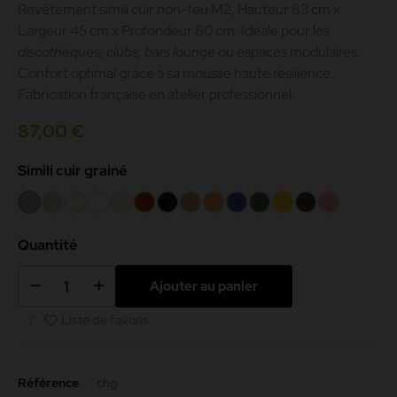
Revêtement simili cuir non-feu M2, Hauteur 83 cm x
Largeur 45 cm x Profondeur 60 cm. Idéale pour les
discothèques, clubs, bars lounge
ou espaces modulaires.
Confort optimal grâce à sa mousse haute résilience.
Fabrication française en atelier professionnel.
87,00 €
Simili cuir grainé
Gris
Amande
Beige
Blanc
Crème
Rouge
Noir
Camel
Melon
Bleu
Vert
Jaune
Chocolat
Rose
187
-000
mat
42
200
069
083
199
Quantité
191
Ajouter au panier
Liste de favoris
Référence
chg