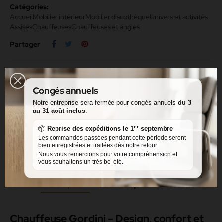
Catégories:
Accueil
Mobilier intérieur
Mobilier discothèque
Univers et activités
Assises
Chauffeuses
Chauffeuses et angles
Partager
Facebook Messenger
Congés annuels
Message via le formulaire de contact
Notre entreprise sera fermée pour congés annuels
du 3
au 31 août inclus
.
Rappelez-moi
er
📦
Reprise des expéditions le 1
septembre
Les commandes passées pendant cette période seront
bien enregistrées et traitées dès notre retour.
Nous vous remercions pour votre compréhension et
vous souhaitons un très bel été.
Description
Détails du produit
Avis
Chauffeuse Gordini – Design, confort et