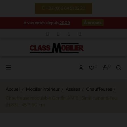
+33 (0)6 64 51 82 20
A vos cotés depuis
2009
À propos
0
0
Accueil
Mobilier intérieur
Assises
Chauffeuses
Chauffeuse modulable Gordini AM18 | Simili cuir anti-feu
|H:83 L:45 P:60 cm