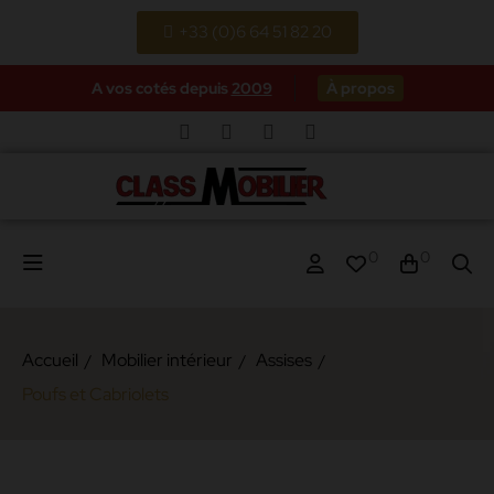
+33 (0)6 64 51 82 20
A vos cotés depuis
2009
À propos
0
0
Accueil
Mobilier intérieur
Assises
Poufs et Cabriolets