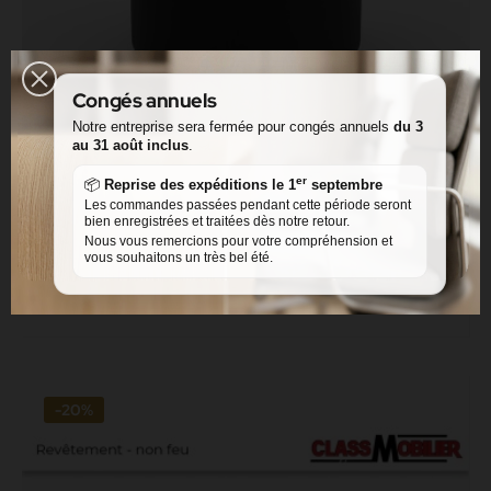
Congés annuels
Notre entreprise sera fermée pour congés annuels
du 3
au 31 août inclus
.
er
📦
Reprise des expéditions le 1
septembre
Pouf Rond - Noir - H42 cm ∅35 cm - Simili Cuir Grainé
Les commandes passées pendant cette période seront
bien enregistrées et traitées dès notre retour.
norme non feu M2
Nous vous remercions pour votre compréhension et
vous souhaitons un très bel été.
48,00 €
60,00 €
Commander
-20%