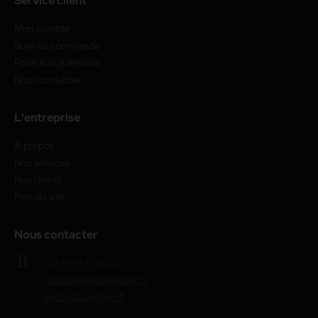
Service client
Mon compte
Suivi de commande
Foire aux questions
Nous contacter
L'entreprise
À propos
Nos services
Nos clients
Plan du site
Nous contacter
+33 6 64 51 82 20
contact@classmobilier.fr
discoccase@free.fr