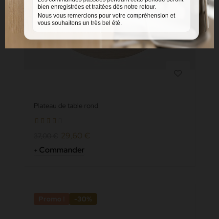
bien enregistrées et traitées dès notre retour.
Nous vous remercions pour votre compréhension et
vous souhaitons un très bel été.
Plateau de table rond
29,60 €
37,00 €
Commander
Promo !
-30%