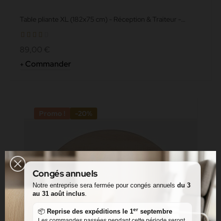
Table pliante XL (182x75 cm) - Réception & Traiteur -
Plateau...
89,00 €
Commander
Promo !
-20%
Congés annuels
Notre entreprise sera fermée pour congés annuels
du 3
au 31 août inclus
.
er
📦
Reprise des expéditions le 1
septembre
Les commandes passées pendant cette période seront