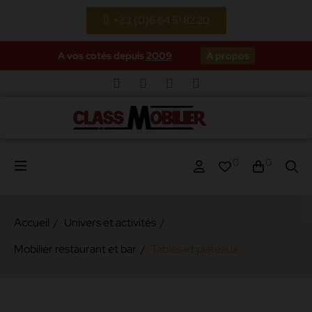
+33 (0)6 64 51 82 20
A vos cotés depuis
2009
À propos
0
0
Accueil
Univers et activités
Mobilier restaurant et bar
Tables et plateaux