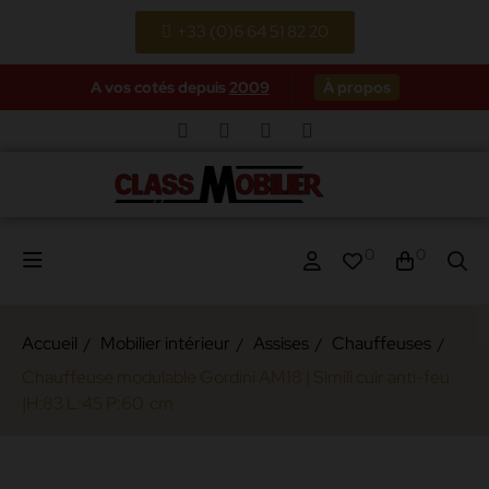
+33 (0)6 64 51 82 20
A vos cotés depuis
2009
À propos
0
0
Accueil
Mobilier intérieur
Assises
Chauffeuses
Chauffeuse modulable Gordini AM18 | Simili cuir anti-feu
|H:83 L:45 P:60 cm