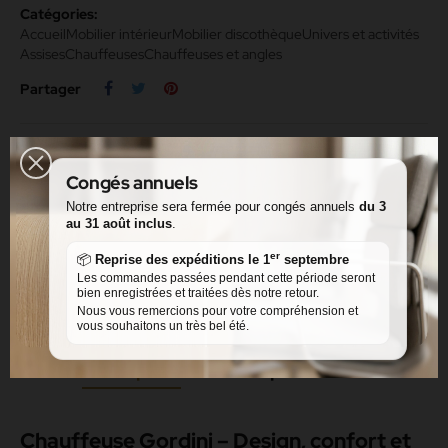
Catégories:
Accueil
Mobilier intérieur
Mobilier discothèque
Univers et activités
Assises
Chauffeuses
Chauffeuses et angles
Partager
Facebook Messenger
Congés annuels
Message via le formulaire de contact
Notre entreprise sera fermée pour congés annuels
du 3
au 31 août inclus
.
Rappelez-moi
er
📦
Reprise des expéditions le 1
septembre
Les commandes passées pendant cette période seront
bien enregistrées et traitées dès notre retour.
Nous vous remercions pour votre compréhension et
vous souhaitons un très bel été.
Description
Détails du produit
Avis
Chauffeuse Gordini – Design, confort et