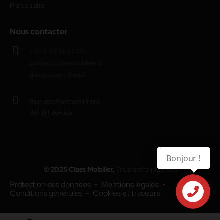
Plan du site
Nous contacter
+33 6 64 51 82 20
contact@classmobilier.fr
discoccase@free.fr
Rue des Parcheminiers,
36110 Levroux
Bonjour !
© 2025 Class Mobilier.
Tous droits réservés
Protection des données
Mentions légales
Conditions générales
Cookies et traceurs