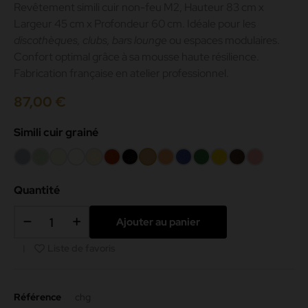
Revêtement simili cuir non-feu M2, Hauteur 83 cm x
Largeur 45 cm x Profondeur 60 cm. Idéale pour les
discothèques, clubs, bars lounge
ou espaces modulaires.
Confort optimal grâce à sa mousse haute résilience.
Fabrication française en atelier professionnel.
87,00 €
Simili cuir grainé
Gris
Amande
Beige
Blanc
Crème
Rouge
Noir
Camel
Melon
Bleu
Vert
Jaune
Chocolat
Rose
187
-000
mat
42
200
069
083
199
Quantité
191
Ajouter au panier
Liste de favoris
Référence
chg