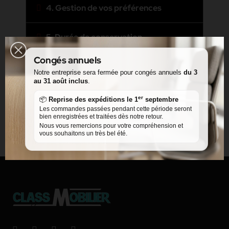
4. Gestion de vos préférences
5. Durée de conservation
Congés annuels
6. Vos droits
Notre entreprise sera fermée pour congés annuels
du 3
au 31 août inclus
.
7. Contact
er
📦
Reprise des expéditions le 1
septembre
Les commandes passées pendant cette période seront
bien enregistrées et traitées dès notre retour.
Nous vous remercions pour votre compréhension et
vous souhaitons un très bel été.