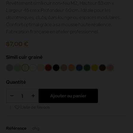
Revêtement simili cuir non-feu M2, Hauteur 83 cm x
Largeur 45 cm x Profondeur 60 cm. Idéale pour les
discothèques, clubs, bars lounge
ou espaces modulaires.
Confort optimal grâce à sa mousse haute résilience.
Fabrication française en atelier professionnel.
87,00 €
Simili cuir grainé
Gris
Amande
Beige
Blanc
Crème
Rouge
Noir
Camel
Melon
Bleu
Vert
Jaune
Chocolat
Rose
187
-000
mat
42
200
069
083
199
Quantité
191
Ajouter au panier
Liste de favoris
Référence
chg