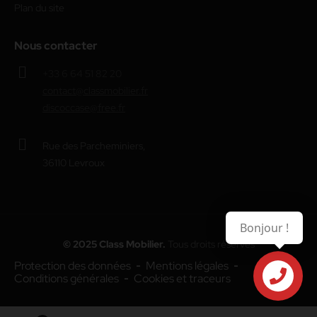
Plan du site
Nous contacter
+33 6 64 51 82 20
contact@classmobilier.fr
discoccase@free.fr
Rue des Parcheminiers,
36110 Levroux
Bonjour !
© 2025 Class Mobilier.
Tous droits réservés
Protection des données
Mentions légales
Conditions générales
Cookies et traceurs