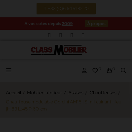
+33 (0)6 64 51 82 20
A vos cotés depuis
2009
À propos
0
0
Accueil
Mobilier intérieur
Assises
Chauffeuses
Chauffeuse modulable Gordini AM18 | Simili cuir anti-feu
|H:83 L:45 P:60 cm