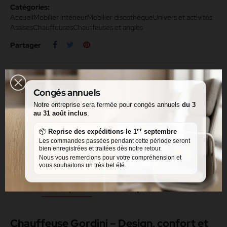
Catégories:
Accueil
Mobilier intérieur
Mobilier discothèque
Univers et activités
Assises
Chauffeuses
Chauffeuses et angles
Partager
Facebook Messenger
Congés annuels
Message via le formulaire de contact
Notre entreprise sera fermée pour congés annuels
du 3
au 31 août inclus
.
Rappelez-moi
er
📦
Reprise des expéditions le 1
septembre
Les commandes passées pendant cette période seront
bien enregistrées et traitées dès notre retour.
Nous vous remercions pour votre compréhension et
vous souhaitons un très bel été.
Description
Détails du produit
Avis
Chauffeuse Gordini – Design, confort et