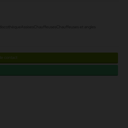
 discothèque
Assises
Chauffeuses
Chauffeuses et angles
de contact