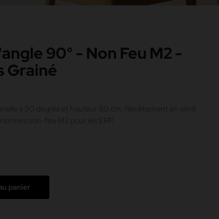
angle 90° - Non Feu M2 -
is Grainé
nelle à 90 degrés et hauteur 80 cm. Revêtement en simili
es normes non-feu M2 pour les ERP.
au panier