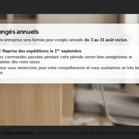
ngés annuels
re entreprise sera fermée pour congés annuels
du 3 au 31 août inclus
.
er

Reprise des expéditions le 1
septembre
es commandes passées pendant cette période seront bien enregistrées et
raitées dès notre retour.
ous vous remercions pour votre compréhension et vous souhaitons un très be
Description
Détails du produit
Avis
té.
e - Fabrication Sur-Mesure
olution idéale pour l'aménagement de vos
espaces professionnel
e d'angle vous permet de créer des coins salons conviviaux et élé
de
Class Mobilier
, garantissant une qualité de finition irréprocha