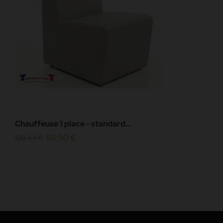
Chauffeuse 1 place - standard
(H80xL45xP42 cm) - simili cuir
86,90 €
108,63 €
grainé...