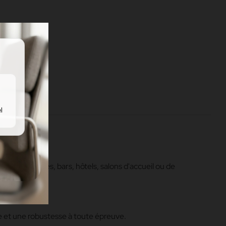
l
s
(discothèques, bars, hôtels, salons d'accueil ou de
gants.
ble et une robustesse à toute épreuve.