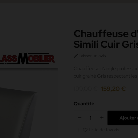
Chauffeuse d'
Simili Cuir Gr
Laisser un avis

Chauffeuse d'angle profession
cuir grainé Gris respectant l
199,00 €
159,20 €
Quantité
Ajouter 
Liste de favoris