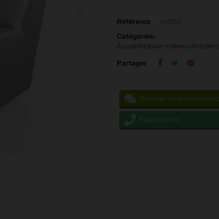
Référence
ch90d
Catégories:
Accueil
Mobilier intérieur
Mobilier
Partager
Message via le formulaire 
Rappelez-moi