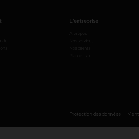
t
L'entreprise
À propos
ande
Nos services
ions
Nos clients
Plan du site
Protection des données
Menti