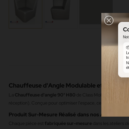
Co
Not

L
t
N
é
Chauffeuse d'Angle Modulable et Sécurisé
La
Chauffeuse d'angle 90° H80
de Class Mobilier est la s
réception). Conçue pour optimiser l'espace, cette chauffeus
Produit Sur-Mesure Réalisé dans nos Ateliers
Chaque pièce est
fabriquée sur-mesure
dans les ateliers 