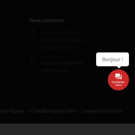
Nous contacter
+33 6 64 51 82 20
contact@classmobilier.fr
discoccase@free.fr
Bonjour !
Rue des Parcheminiers,
36110 Levroux
Contactez-
nous
ons légales
Conditions générales
Cookies et traceurs