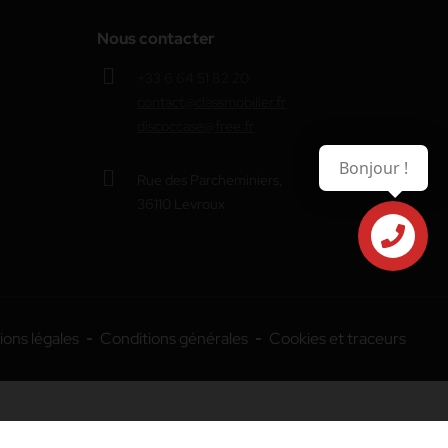
Nous contacter
+33 6 64 51 82 20
contact@classmobilier.fr
discoccase@free.fr
Bonjour !
Rue des Parcheminiers,
36110 Levroux
Contactez-
nous
ons légales
Conditions générales
Cookies et traceurs