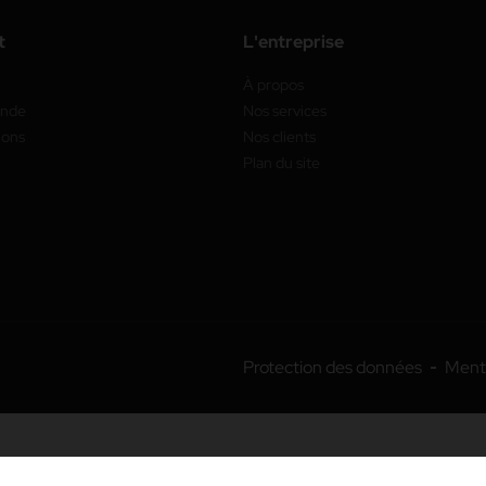
t
L'entreprise
À propos
ande
Nos services
ions
Nos clients
Plan du site
Protection des données
Menti
Site protégé par reCAPTCHA.
Vie privée
-
Termes