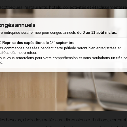
cothèques, restaurants, hôtels, collectivités et établissements rec
sure ou standards répondant aux mêmes exigences de qualité que c
ngés annuels
re entreprise sera fermée pour congés annuels
du 3 au 31 août inclus
.
ns nos propres ateliers situés à Levroux. Nous mettons un point 
er

Reprise des expéditions le 1
septembre
es commandes passées pendant cette période seront bien enregistrées et
raitées dès notre retour.
ous vous remercions pour votre compréhension et vous souhaitons un très be
té.
tées
quons des mobiliers conformes aux normes ERP, notamment en mat
fiabilité, conformité et pérennité.
es besoins, choix des matériaux, dimensions et finitions, conceptio