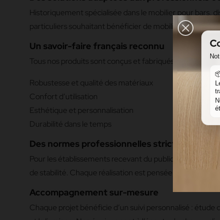
Historiquement spécialisée dans le mobilier pour bars, dis
particuliers souhaitant bénéficier de mobiliers sur-me
Co
Un savoir-faire français reconnu
Not
Tous nos produits sont conçus et fabriqués en France, da

Robustesse et qualité des matériaux
L
t
Confort d’utilisation
N
é
Esthétique et personnalisation
Durabilité dans le temps
Des normes professionnelles strictes respec
Pour les établissements recevant du public, nous fabri
de stabilité. Chaque réalisation est pensée pour garantir 
Accompagnement sur-mesure
Chaque projet bénéficie d’un suivi personnalisé : étude d