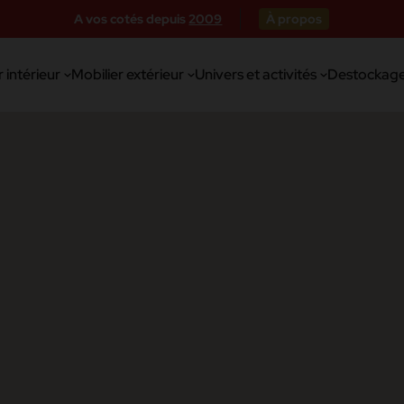
A vos cotés depuis
2009
À propos
 intérieur
Mobilier extérieur
Univers et activités
Destockag