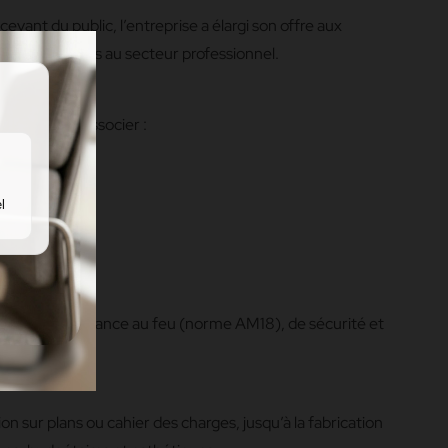
evant du public, l’entreprise a élargi son offre aux
elles imposées au secteur professionnel.
d’honneur à associer :
l
ière de résistance au feu (norme AM18), de sécurité et
n sur plans ou cahier des charges, jusqu’à la fabrication