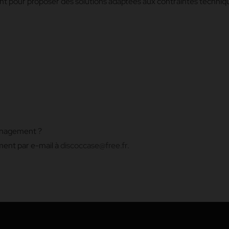
lient pour proposer des solutions adaptées aux contraintes techniq
ménagement ?
ment par e-mail à
discoccase@free.fr
.