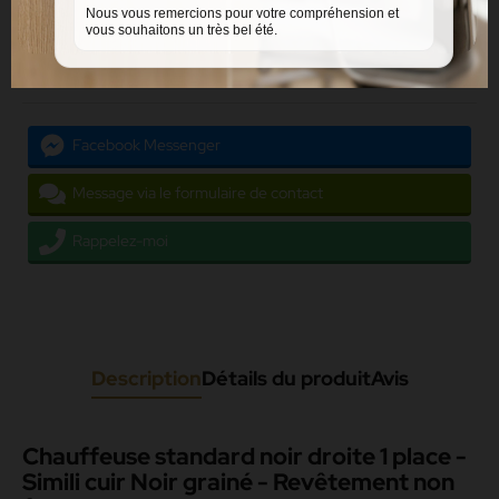
Accueil
Mobilier intérieur
Mobilier discothèque
Assises
Chauffeuses
Nous vous remercions pour votre compréhension et
Chauffeuses et angles
vous souhaitons un très bel été.
Partager
Facebook Messenger
Message via le formulaire de contact
Rappelez-moi
Description
Détails du produit
Avis
Chauffeuse standard noir droite 1 place -
Simili cuir Noir grainé - Revêtement non