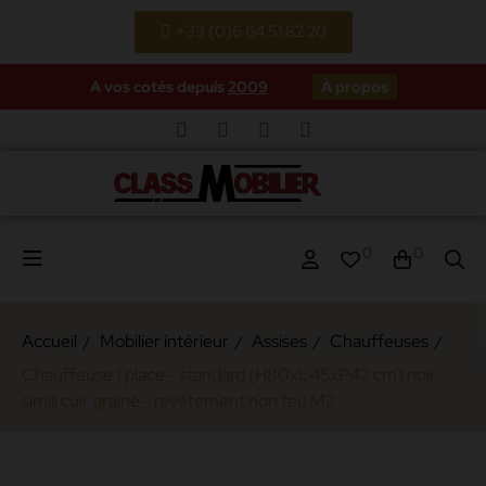
+33 (0)6 64 51 82 20
A vos cotés depuis
2009
À propos
0
0
Accueil
Mobilier intérieur
Assises
Chauffeuses
Chauffeuse 1 place - standard (H80xL45xP42 cm) noir -
simili cuir grainé - revêtement non feu M2