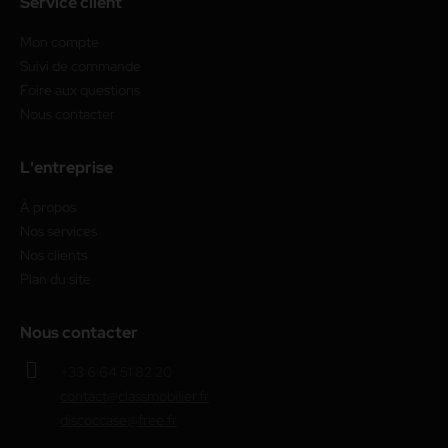
Service client
Mon compte
Suivi de commande
Foire aux questions
Nous contacter
L'entreprise
À propos
Nos services
Nos clients
Plan du site
Nous contacter
+33 6 64 51 82 20
contact@classmobilier.fr
discoccase@free.fr