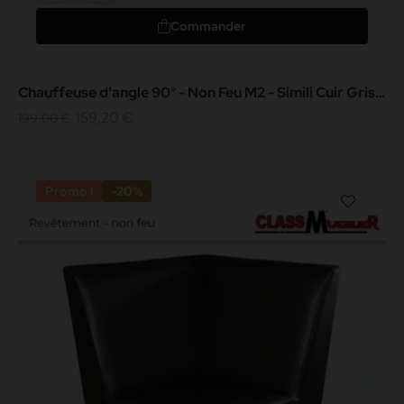
Commander
Chauffeuse d'angle 90° - Non Feu M2 - Simili Cuir Gris
Grainé
159,20 €
199,00 €
Promo !
-20%