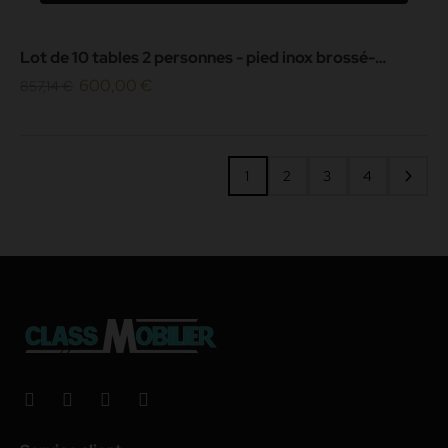
Lot de 10 tables 2 personnes - pied inox brossé-
plateau carré 60x60cm
600,00 €
857,14 €
1
2
3
4