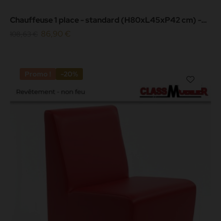
Chauffeuse 1 place - standard (H80xL45xP42 cm) -
simili cuir grainé...
86,90 €
108,63 €
Promo !
-20%