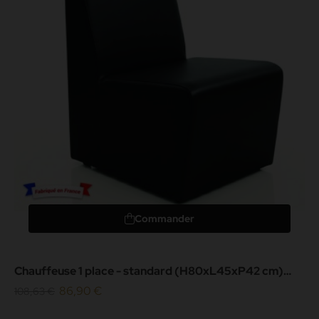
Commander
Chauffeuse 1 place - standard (H80xL45xP42 cm)
noir - simili cuir...
86,90 €
108,63 €