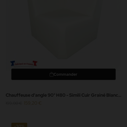
Commander
Chauffeuse d'angle 90° H80 - Simili Cuir Grainé Blanc -
Revêtement...
159,20 €
199,00 €
-30%