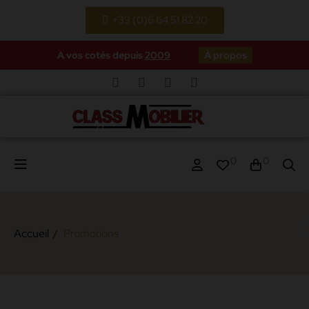
+33 (0)6 64 51 82 20
A vos cotés depuis
2009
À propos
0
0
Accueil
Promotions