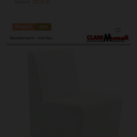
28,50 €
57,00 €
Promo !
-20%