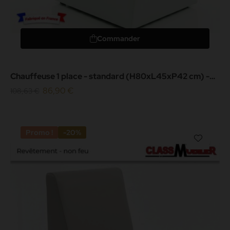
Commander
Chauffeuse 1 place - standard (H80xL45xP42 cm) -
simili cuir grainé...
86,90 €
108,63 €
Promo !
-20%