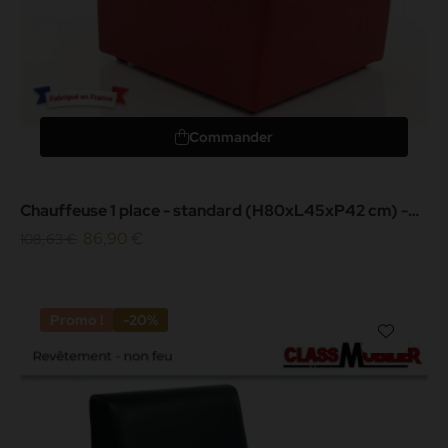
Commander
Chauffeuse 1 place - standard (H80xL45xP42 cm) -
simili cuir grainé...
86,90 €
108,63 €
Promo !
-20%