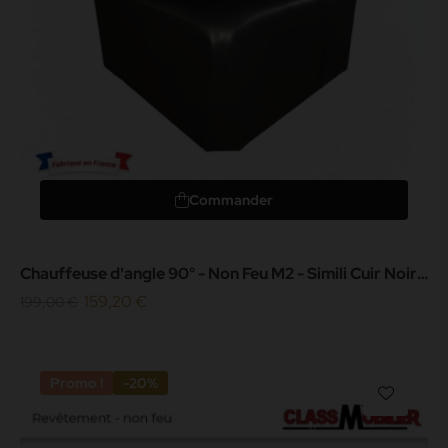
Commander
Chauffeuse d'angle 90° - Non Feu M2 - Simili Cuir Noir
Grainé
159,20 €
199,00 €
Promo !
-20%