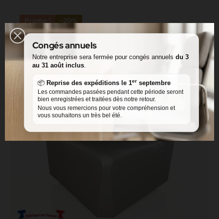
Promo !
-20%
Congés annuels
Notre entreprise sera fermée pour congés annuels
du 3
au 31 août inclus
.
er
📦
Reprise des expéditions le 1
septembre
Les commandes passées pendant cette période seront
bien enregistrées et traitées dès notre retour.
Nous vous remercions pour votre compréhension et
vous souhaitons un très bel été.