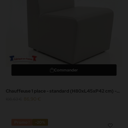
Commander
Chauffeuse 1 place - standard (H80xL45xP42 cm) -
simili cuir grainé...
86,90 €
108,63 €
Promo !
-20%