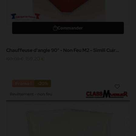
Commander
Chauffeuse d'angle 90° - Non Feu M2 - Simili Cuir
Rouge Grainé
159,20 €
199,00 €
Promo !
-20%