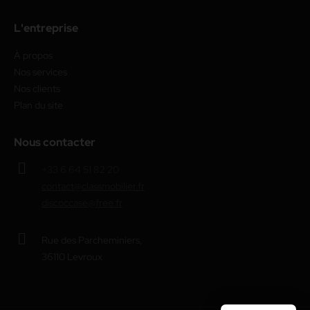
L'entreprise
À propos
Nos services
Nos clients
Plan du site
Nous contacter
+33 6 64 51 82 20
contact@classmobilier.fr
discoccase@free.fr
Rue des Parcheminiers,
36110 Levroux