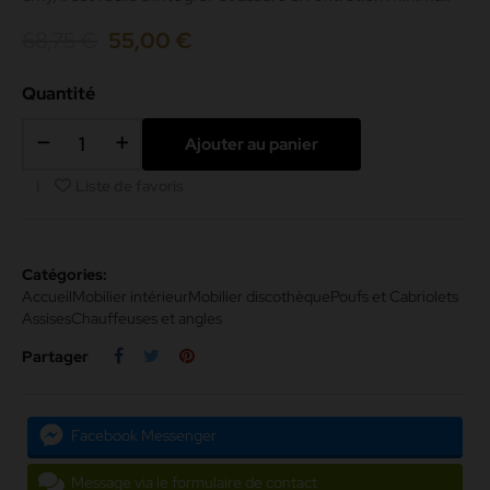
68,75 €
55,00 €
Quantité
Ajouter au panier
Liste de favoris
Catégories:
Accueil
Mobilier intérieur
Mobilier discothèque
Poufs et Cabriolets
Assises
Chauffeuses et angles
Partager
Facebook Messenger
Message via le formulaire de contact