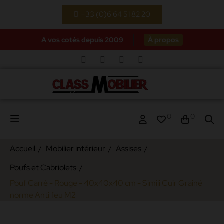
+33 (0)6 64 51 82 20
A vos cotés depuis
2009
À propos
0
0
Accueil
Mobilier intérieur
Assises
Poufs et Cabriolets
Pouf Carré - Rouge - 40x40x40 cm - Simili Cuir Grainé
norme Anti feu M2