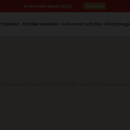
A vos cotés depuis
2009
À propos
 intérieur
Mobilier extérieur
Univers et activités
Destockag
Pouf Rond - Gris - H42 cm ∅35 cm - Simili Cuir Grainé norm