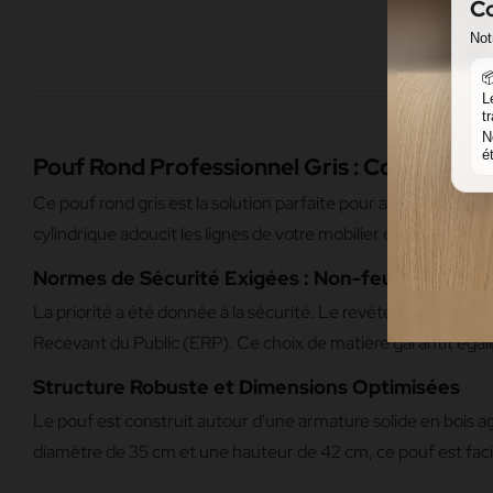
Co
Not

L
t
N
é
Pouf Rond Professionnel Gris : Confort et
Ce pouf rond gris est la solution parfaite pour apporter flex
cylindrique adoucit les lignes de votre mobilier existant (ba
Normes de Sécurité Exigées : Non-feu M2
La priorité a été donnée à la sécurité. Le revêtement en sim
Recevant du Public (ERP). Ce choix de matière garantit égale
Structure Robuste et Dimensions Optimisées
Le pouf est construit autour d'une armature solide en bois 
diamètre de 35 cm et une hauteur de 42 cm, ce pouf est faci