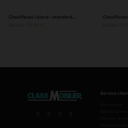
Chauffeuse 1 place - standard
Chauffeuse 
(H80xL45xP42 cm) - simili cuir
86,90 €
Simili Cuir 
159
108,63 €
199,00 €
grainé...
Service clien
Mon compte
Suivi de comm
Foire aux quest
Nous contacter