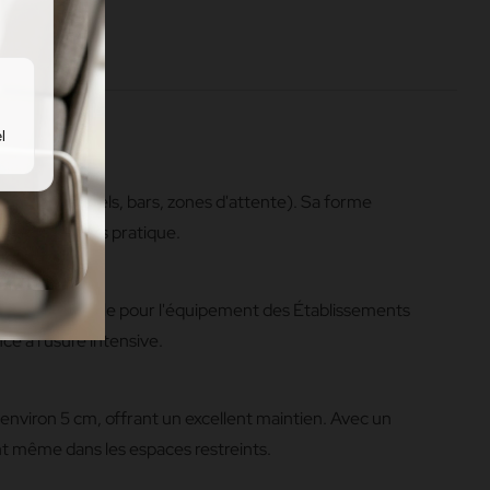
l
(bureaux, hôtels, bars, zones d'attente). Sa forme
un repose-pieds pratique.
 M2, indispensable pour l'équipement des Établissements
e à l'usure intensive.
environ 5 cm, offrant un excellent maintien. Avec un
nt même dans les espaces restreints.