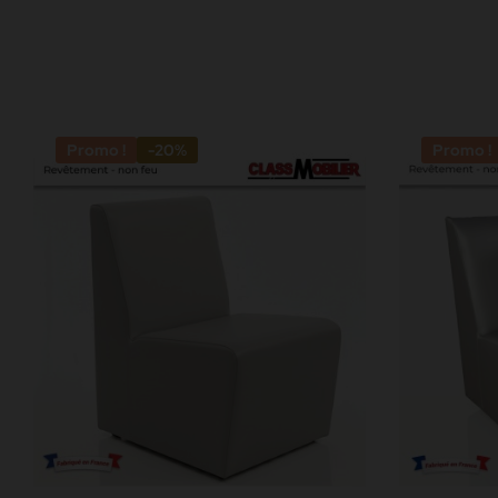
Promo !
-20%
Promo !