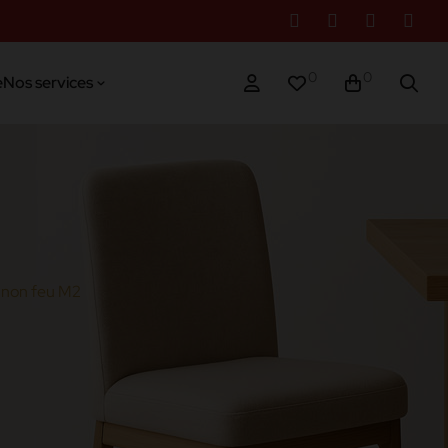
0
0
e
Nos services
e non feu M2