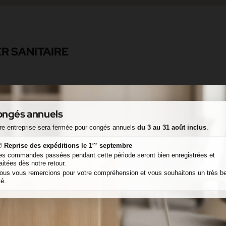
R SANITAIRE
4
ngés annuels
re entreprise sera fermée pour congés annuels
du 3 au 31 août inclus
.
er

Reprise des expéditions le 1
septembre
es commandes passées pendant cette période seront bien enregistrées et
raitées dès notre retour.
ous vous remercions pour votre compréhension et vous souhaitons un très be
té.
PAGE NOT FO