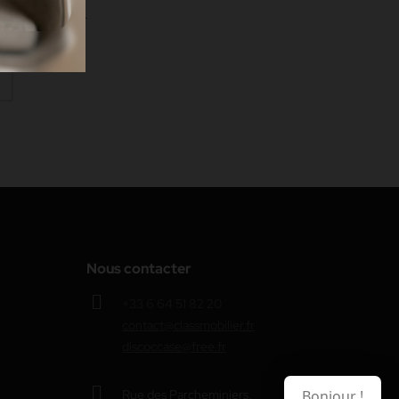
or doesn't exist.
Nous contacter
+33 6 64 51 82 20
contact@classmobilier.fr
discoccase@free.fr
Rue des Parcheminiers,
Bonjour !