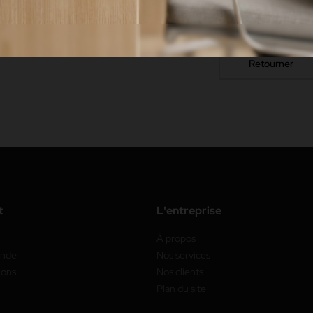
Sorry but the page you are looking f
Retourner
t
L'entreprise
À propos
ande
Nos services
ions
Nos clients
Plan du site