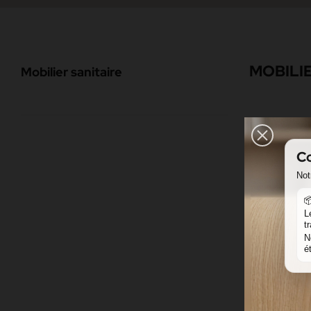
MOBILIE
Mobilier sanitaire
Co
Not

L
t
N
é