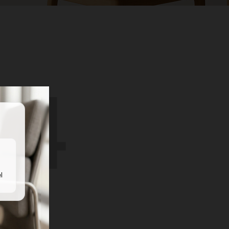
04
l
UND