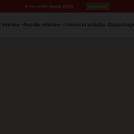
A vos cotés depuis
2009
À propos
 intérieur
Mobilier extérieur
Univers et activités
Destockag