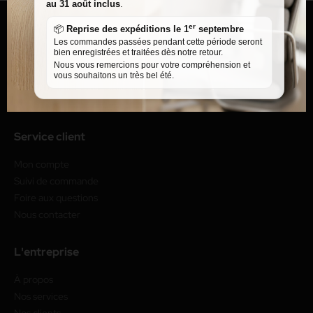
au 31 août inclus
.
er
📦
Reprise des expéditions le 1
septembre
Les commandes passées pendant cette période seront
bien enregistrées et traitées dès notre retour.
Nous vous remercions pour votre compréhension et
vous souhaitons un très bel été.
Service client
Mon compte
Suivi de commande
Foire aux questions
Nous contacter
L'entreprise
À propos
Nos services