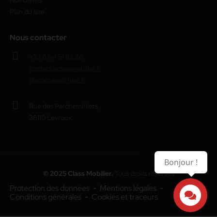
Nos clients
Plan du site
Nous contacter
+33 6 64 51 82 20
contact@classmobilier.fr
discoccase@free.fr
Rue des Parcheminiers,
36110 Levroux
Bonjour !
© 2025 Class Mobilier.
Tous droits réservés
Protection des données
Mentions légales
Conditions générales
Cookies et traceurs