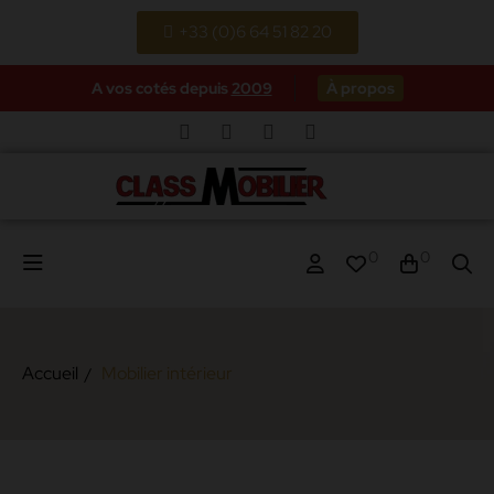
+33 (0)6 64 51 82 20
A vos cotés depuis
2009
À propos
0
0
Accueil
Mobilier intérieur