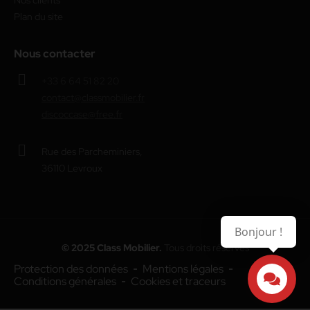
Nos clients
Plan du site
Nous contacter
+33 6 64 51 82 20
contact@classmobilier.fr
discoccase@free.fr
Rue des Parcheminiers,
36110 Levroux
Bonjour !
© 2025 Class Mobilier.
Tous droits réservés
Protection des données
Mentions légales
Conditions générales
Cookies et traceurs