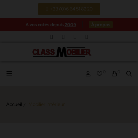
+33 (0)6 64 51 82 20
A vos cotés depuis
2009
À propos
0
0
Accueil
Mobilier intérieur