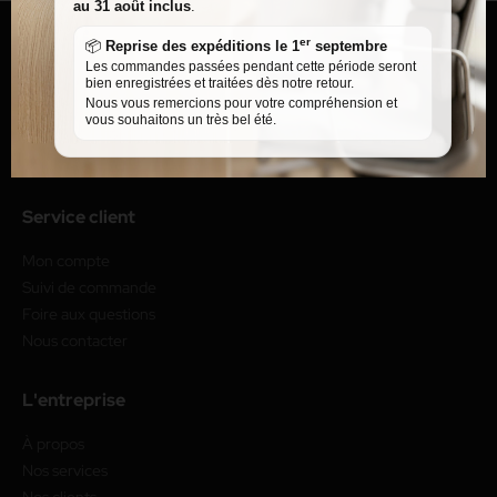
au 31 août inclus
.
er
📦
Reprise des expéditions le 1
septembre
Les commandes passées pendant cette période seront
bien enregistrées et traitées dès notre retour.
Nous vous remercions pour votre compréhension et
vous souhaitons un très bel été.
Service client
Mon compte
Suivi de commande
Foire aux questions
Nous contacter
L'entreprise
À propos
Nos services