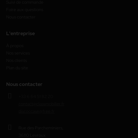
Suivi de commande
Foire aux questions
Nous contacter
L'entreprise
À propos
Nos services
Nos clients
Plan du site
Nous contacter
+33 6 64 51 82 20
contact@classmobilier.fr
discoccase@free.fr
Rue des Parcheminiers,
36110 Levroux