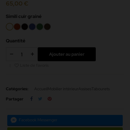
65,00 €
Simili cuir grainé
Blanc
Rouge
Noir
Bleu
Vert
Chocolat
-000
42
069
083
Quantité
Ajouter au panier
Liste de favoris
Catégories:
Accueil
Mobilier intérieur
Assises
Tabourets
Partager
Facebook Messenger