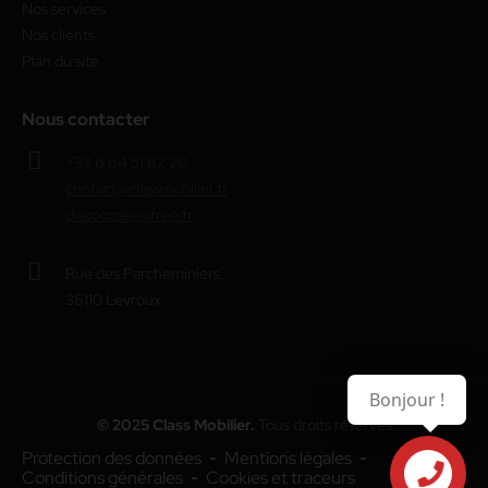
Nos services
Nos clients
Plan du site
Nous contacter
+33 6 64 51 82 20
contact@classmobilier.fr
discoccase@free.fr
Rue des Parcheminiers,
36110 Levroux
Bonjour !
© 2025 Class Mobilier.
Tous droits réservés
Protection des données
Mentions légales
Conditions générales
Cookies et traceurs