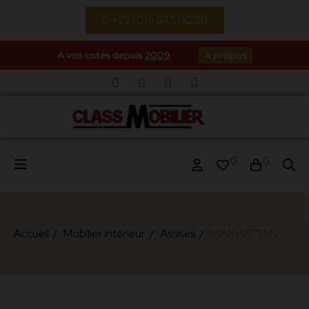
+33 (0)6 64 51 82 20
A vos cotés depuis
2009
À propos
0
0
Accueil
Mobilier intérieur
Assises
MANHATTAN