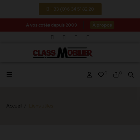
+33 (0)6 64 51 82 20
A vos cotés depuis
2009
À propos
0
0
Accueil
Liens utiles