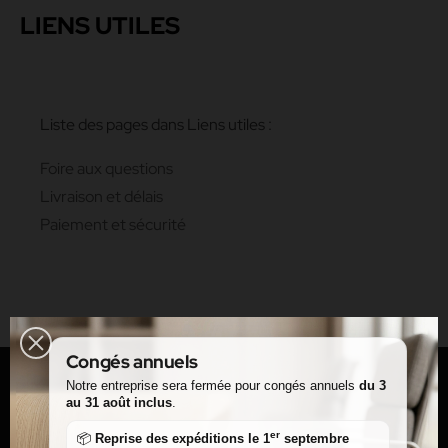
LIENS UTILES
Liste des pages dans Liens utiles :
Foire aux questions
Livraison et délais
Paiement et sécurité
Congés annuels
Notre entreprise sera fermée pour congés annuels
du 3
au 31 août inclus
.
er
📦
Reprise des expéditions le 1
septembre