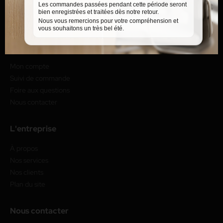
Les commandes passées pendant cette période seront
bien enregistrées et traitées dès notre retour.
Nous vous remercions pour votre compréhension et
vous souhaitons un très bel été.
Service client
Mon compte
Suivi de commande
Foire aux questions
Nous contacter
L'entreprise
À propos
Nos services
Nos clients
Plan du site
Nous contacter