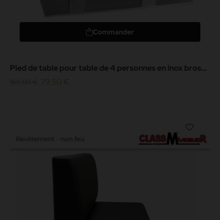
Commander
Pied de table pour table de 4 personnes en inox brossé
ultra plat
79,50 €
159,00 €