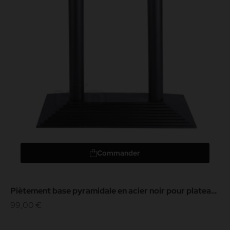
Commander
Piètement base pyramidale en acier noir pour plateau
rectangulaire
99,00 €