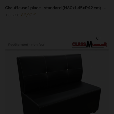
Chauffeuse 1 place - standard (H80xL45xP42 cm) -
simili cuir grainé...
86,90 €
108,63 €