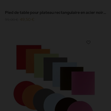
Pied de table pour plateau rectangulaire en acier noir
ultra plat
49,50 €
99,00 €