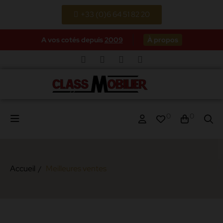
+33 (0)6 64 51 82 20
A vos cotés depuis
2009
À propos
0
0
Accueil
Meilleures ventes