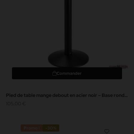
Commander
Pied de table mange debout en acier noir – Base ronde
Ø50 cm –...
105,00 €
Promo !
-30%