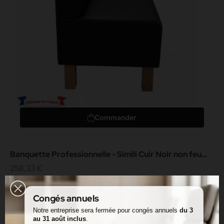
Commander
Banquette Professionnelle - Simili Cuir Noir non feu
M2 - Longueur...
258,33 €
Congés annuels
Promo !
-20%
Notre entreprise sera fermée pour congés annuels
du 3
au 31 août inclus
.