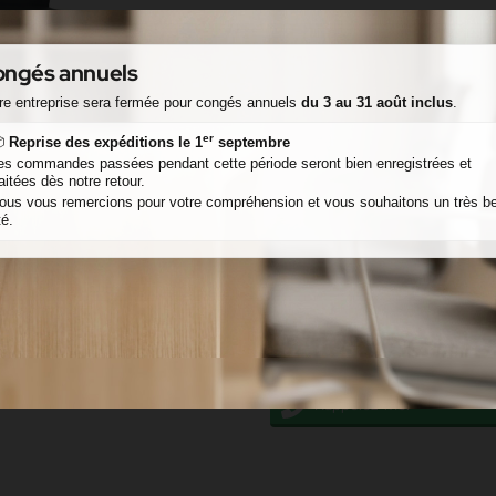
Quantité
ngés annuels
Ajouter 
re entreprise sera fermée pour congés annuels
du 3 au 31 août inclus
.
Liste de favoris
er

Reprise des expéditions le 1
septembre
es commandes passées pendant cette période seront bien enregistrées et
raitées dès notre retour.
ous vous remercions pour votre compréhension et vous souhaitons un très be
Référence
bcsb
té.
Catégories:
Accueil
Mobilier in
Partager
Message via le formulaire 
Rappelez-moi