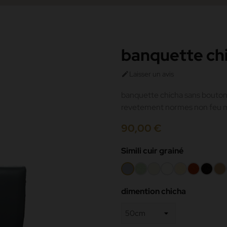
banquette ch
Laisser un avis

banquette chicha sans bouto
revetement normes non feu 
90,00 €
Simili cuir grainé
Gris
Amande
Beige
Blanc
Crème
Rouge
Noir
Ca
187
-000
mat
42
dimention chicha
191