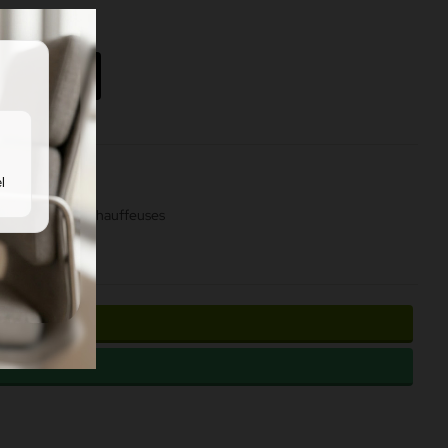
au panier
l
térieur
Assises
Chauffeuses
de contact