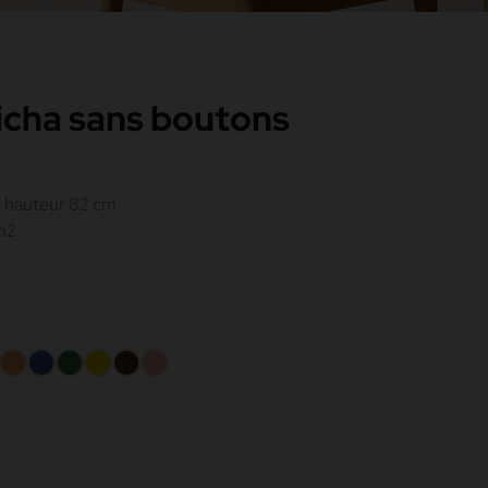
icha sans boutons
n hauteur 82 cm
m2
mel
Melon
Bleu
Vert
Jaune
Chocolat
Rose
200
069
083
199