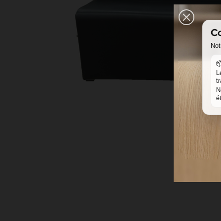
Co
Not

L
t
N
é