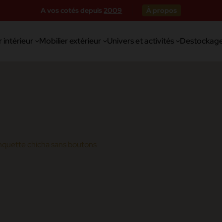
A vos cotés depuis
2009
À propos
 intérieur
Mobilier extérieur
Univers et activités
Destockag
nquette chicha sans boutons