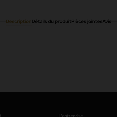
Description
Détails du produit
Pièces jointes
Avis
t
L'entreprise