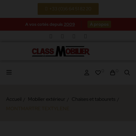
+33 (0)6 64 51 82 20
A vos cotés depuis
2009
À propos
0
0
Accueil
Mobilier extérieur
Chaises et tabourets
MONTMARTRE TEXTYLENE