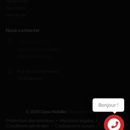
Nos services
Nos clients
Plan du site
Nous contacter
+33 6 64 51 82 20
contact@classmobilier.fr
discoccase@free.fr
Rue des Parcheminiers,
36110 Levroux
Bonjour !
© 2025 Class Mobilier.
Tous droits réservés
Protection des données
Mentions légales
Conditions générales
Cookies et traceurs