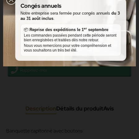
Congés annuels
Catégories:
Accueil
Banquettes
Mobilier intérieur
Assises
Notre entreprise sera fermée pour congés annuels
du 3
au 31 août inclus
.
Partager
er
📦
Reprise des expéditions le 1
septembre
Les commandes passées pendant cette période seront
bien enregistrées et traitées dès notre retour.
Facebook Messenger
Nous vous remercions pour votre compréhension et
vous souhaitons un très bel été.
Message via le formulaire de contact
Rappelez-moi
Description
Détails du produit
Avis
Banquette capitonné avec boutons