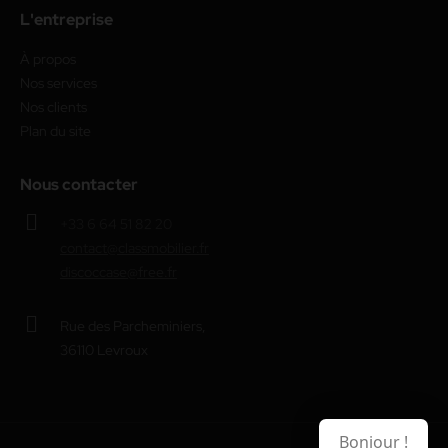
L'entreprise
À propos
Nos services
Nos clients
Plan du site
Nous contacter
+33 6 64 51 82 20
contact@classmobilier.fr
discoccase@free.fr
Rue des Parcheminiers,
36110 Levroux
Bonjour !