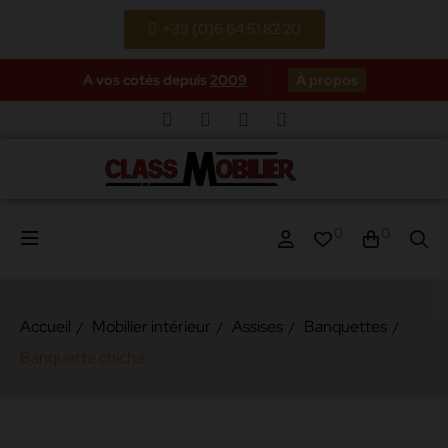
+33 (0)6 64 51 82 20
A vos cotés depuis
2009
À propos
0
0
Accueil
Mobilier intérieur
Assises
Banquettes
Banquette chicha