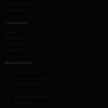
Foire aux questions
Nous contacter
L'entreprise
À propos
Nos services
Nos clients
Plan du site
Nous contacter
+33 6 64 51 82 20
contact@classmobilier.fr
discoccase@free.fr
Rue des Parcheminiers,
36110 Levroux