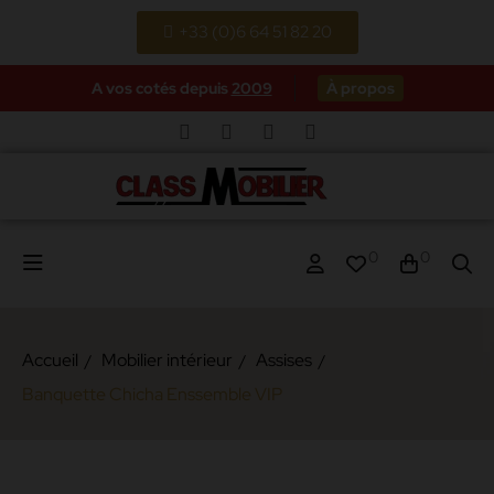
+33 (0)6 64 51 82 20
A vos cotés depuis
2009
À propos
0
0
Accueil
Mobilier intérieur
Assises
Banquette Chicha Enssemble VIP