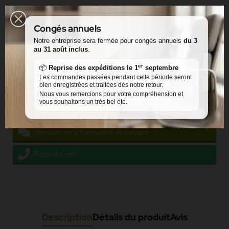
Congés annuels
Catégories:
Notre entreprise sera fermée pour congés annuels
du 3
Accueil
Mobilier intérieur
Mobilier discothèque
Assises
Chesterfield
au 31 août inclus
.
Style & Design
er
📦
Reprise des expéditions le 1
septembre
Partager
Les commandes passées pendant cette période seront
bien enregistrées et traitées dès notre retour.
Nous vous remercions pour votre compréhension et
vous souhaitons un très bel été.
Facebook Messenger
Message via le formulaire de contact
Rappelez-moi
Description
Détails du produit
Avis