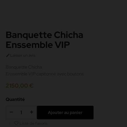
Banquette Chicha
Enssemble VIP
Laisser un avis

Banquette Chicha
Enssemble VIP capitonné avec boutons
2 150,00 €
Quantité
Ajouter au panier
Liste de favoris