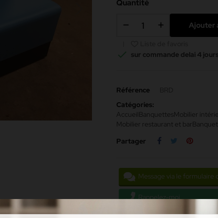
Quantité
Ajouter 
Liste de favoris

sur commande delai 4 jour
Référence
BRD
Catégories:
Accueil
Banquettes
Mobilier intéri
Mobilier restaurant et bar
Banquet
Partager
Message via le formulaire 
Rappelez-moi