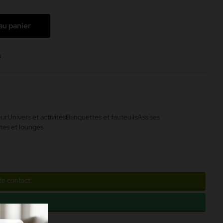
au panier
s
eur
Univers et activités
Banquettes et fauteuils
Assises
tes et lounges
de contact