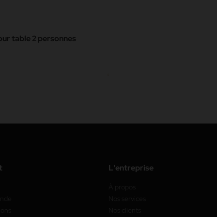
our table 2 personnes
t
L'entreprise
À propos
ande
Nos services
ions
Nos clients