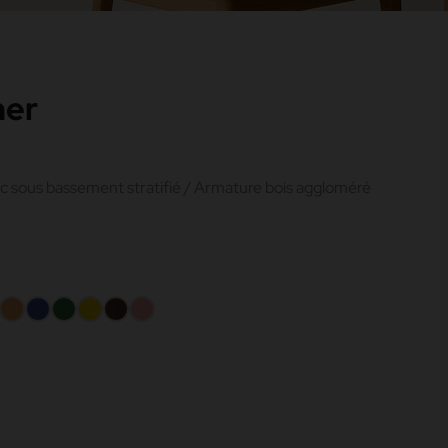
ner
c sous bassement stratifié / Armature bois aggloméré
mel
Melon
Bleu
Vert
Jaune
Chocolat
Rose
200
069
083
199