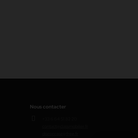
Nous contacter
+33 6 64 51 82 20
contact@classmobilier.fr
discoccase@free.fr