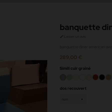
banquette di
Laisser un avis

banquette diner american ave
289,00 €
Simili cuir grainé
Gris
Amande
Beige
Blanc
Crème
Rouge
Noir
Ca
187
-000
mat
42
dos recouvert
191