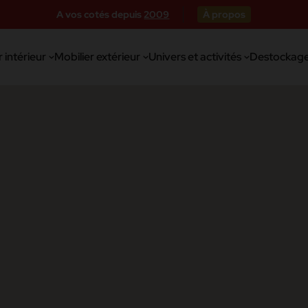
A vos cotés depuis
2009
À propos
 intérieur
Mobilier extérieur
Univers et activités
Destockag