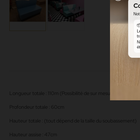
Co
Not

L
t
N
é
Longueur totale : 110m (Possibilité de sur mesure en devis)
Profondeur totale : 60cm
Hauteur totale : (tout dépend de la taille du soubassement)
Hauteur assise : 47cm