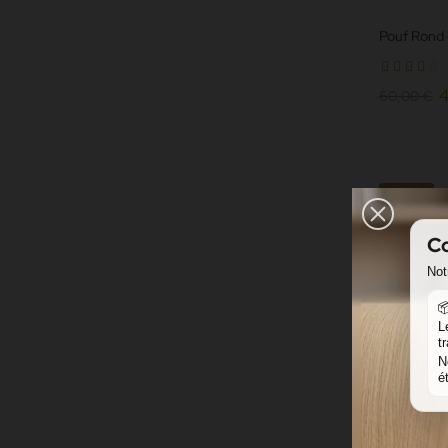
Pouf Rond 
∅35 cm - Si
norme non
4
60,00 €
-20%
Co
Not

L
t
N
é