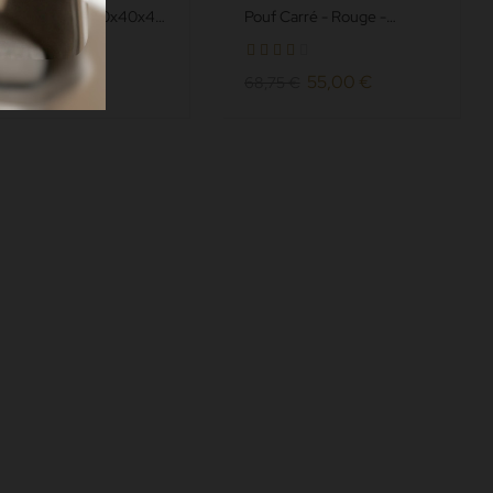
f Carré - Or - 40x40x40
Pouf Carré - Rouge -
 Simili Cuir Grainé
40x40x40 cm - Simili Cuir
me Anti feu M2
Grainé norme Anti...
55,00 €
55,00 €
75 €
68,75 €