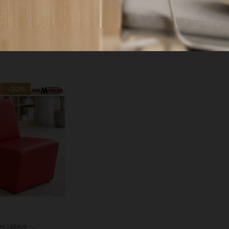
- blanc -
Pouf Carré - Gris -
Pou
m - Simili Cuir
40x40x40 cm - Simili Cuir
cm -
me Anti...
Grainé norme Anti feu M2
nor
5,00 €
55,00 €
68,75 €
68,
-30%
 1 place -