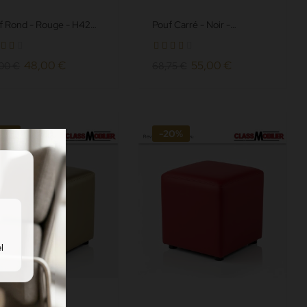
f Rond - Rouge - H42
Pouf Carré - Noir -
∅35 cm - Simili Cuir
40x40x40 cm - Simili Cuir
iné norme non...
Grainé norme Anti feu M2
48,00 €
55,00 €
00 €
68,75 €
20%
-20%
l