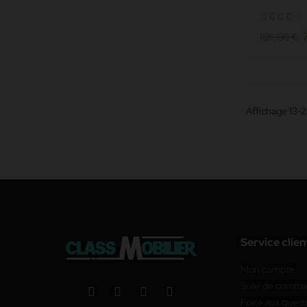
standard 
cm) - simili 
105,00 €
Affichage 13-21
Service clien
Mon compte
Suivi de comm
Foire aux quest