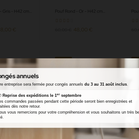
- Gris - H42 cm
Pouf Rond - Or - H42 cm
Pou
mili Cuir Grainé
∅35 cm - Simili Cuir Grainé
cm 
 feu M2
norme non feu M2
Gra
8,00 €
48,00 €
60,00 €
60,
-20%
-
ngés annuels
re entreprise sera fermée pour congés annuels
du 3 au 31 août inclus
.
er

Reprise des expéditions le 1
septembre
es commandes passées pendant cette période seront bien enregistrées et
raitées dès notre retour.
ous vous remercions pour votre compréhension et vous souhaitons un très be
té.