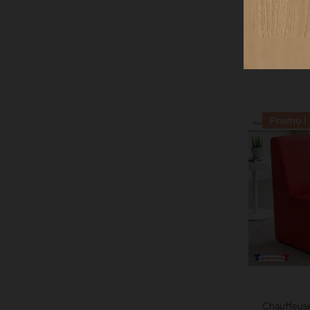
Pouf Carré 
40x40x40 c
Grainé nor
5
68,75 €
Promo !
Chauffeuses