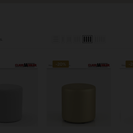
s.
-20%
-