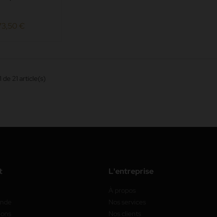
(H80xL45xP42
cuir...
73,50 €
 de 21 article(s)
t
L'entreprise
À propos
ande
Nos services
ions
Nos clients