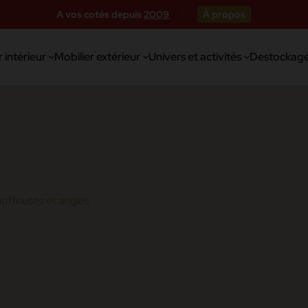
A vos cotés depuis
2009
À propos
 intérieur
Mobilier extérieur
Univers et activités
Destockag
uffeuses et angles