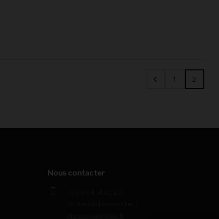
1
2
Nous contacter
+33 6 64 51 82 20
contact@classmobilier.fr
discoccase@free.fr